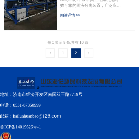
效可靠的固液分离装置，广泛应用
于火电脱硫、矿山、化工、造纸、
阅读详情 >>
印染等行业的脱水。在吸收国际先
进技术的基础上开发自己的产品。
其主要技术特征包括:滤布的连续清
沽、逆流冲洗，生产出更干燥的固
体产品。
每页显示 9 条,共有 10 条
‹
1
2
›
地址：济南市经济开发区南园双玉路7719号
电话：0531-87350999
26.com
邮箱：hailunhuanbao@1
鲁ICP备14019626号-1