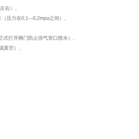
a左右）。
压力在0.1---0.2mpa之间）。
正式打开阀门防止排气管口喷水）。
形成真空）。