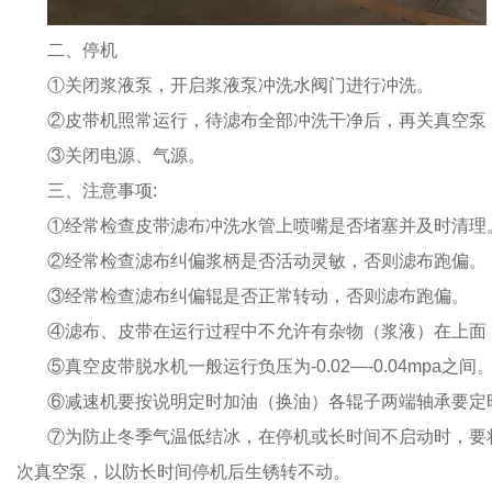
二、停机
①关闭浆液泵，开启浆液泵冲洗水阀门进行冲洗。
②皮带机照常运行，待滤布全部冲洗干净后，再关真空泵
③关闭电源、气源。
三、注意事项:
①经常检查皮带滤布冲洗水管上喷嘴是否堵塞并及时清理
②经常检查滤布纠偏浆柄是否活动灵敏，否则滤布跑偏。
③经常检查滤布纠偏辊是否正常转动，否则滤布跑偏。
④滤布、皮带在运行过程中不允许有杂物（浆液）在上面
⑤真空皮带脱水机一般运行负压为-0.02—-0.04mpa之间
⑥减速机要按说明定时加油（换油）各辊子两端轴承要定
⑦为防止冬季气温低结冰，在停机或长时间不启动时，要
次真空泵，以防长时间停机后生锈转不动。