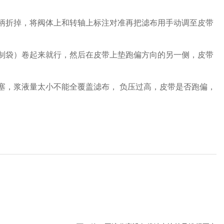
柄折掉，将阀体上和转轴上标注对准再把滤布用手动调至皮带
制袋）卷起来就行，然后在皮带上垫跑偏方向的另一侧，皮带
塞，浆液量太小不能全覆盖滤布， 负压过高，皮带是否跑偏，