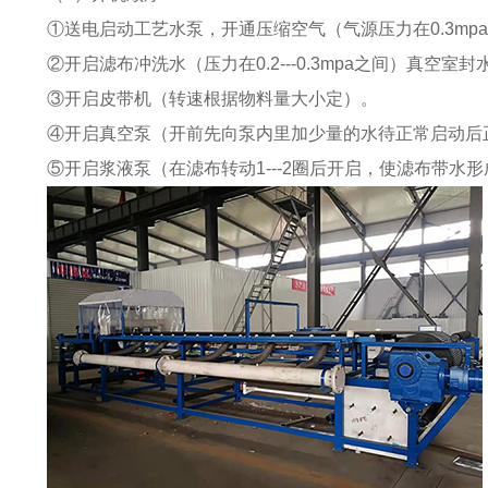
①送电启动工艺水泵，开通压缩空气（气源压力在0.3mp
②开启滤布冲洗水（压力在0.2---0.3mpa之间）真空室封水（
③开启皮带机（转速根据物料量大小定）。
④开启真空泵（开前先向泵内里加少量的水待正常启动后
⑤开启浆液泵（在滤布转动1---2圈后开启，使滤布带水